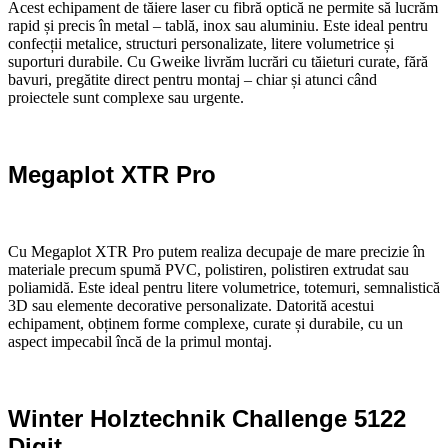
Acest echipament de tăiere laser cu fibră optică ne permite să lucrăm
rapid și precis în metal – tablă, inox sau aluminiu. Este ideal pentru
confecții metalice, structuri personalizate, litere volumetrice și
suporturi durabile. Cu Gweike livrăm lucrări cu tăieturi curate, fără
bavuri, pregătite direct pentru montaj – chiar și atunci când
proiectele sunt complexe sau urgente.
Megaplot XTR Pro
Cu Megaplot XTR Pro putem realiza decupaje de mare precizie în
materiale precum spumă PVC, polistiren, polistiren extrudat sau
poliamidă. Este ideal pentru litere volumetrice, totemuri, semnalistică
3D sau elemente decorative personalizate. Datorită acestui
echipament, obținem forme complexe, curate și durabile, cu un
aspect impecabil încă de la primul montaj.
Winter Holztechnik Challenge 5122
Digit