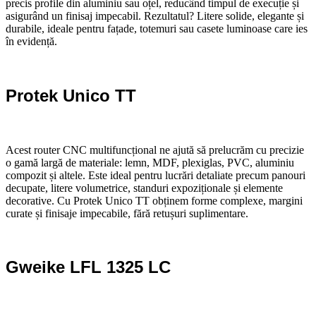
precis profile din aluminiu sau oțel, reducând timpul de execuție și
asigurând un finisaj impecabil. Rezultatul? Litere solide, elegante și
durabile, ideale pentru fațade, totemuri sau casete luminoase care ies
în evidență.
Protek Unico TT
Acest router CNC multifuncțional ne ajută să prelucrăm cu precizie
o gamă largă de materiale: lemn, MDF, plexiglas, PVC, aluminiu
compozit și altele. Este ideal pentru lucrări detaliate precum panouri
decupate, litere volumetrice, standuri expoziționale și elemente
decorative. Cu Protek Unico TT obținem forme complexe, margini
curate și finisaje impecabile, fără retușuri suplimentare.
Gweike LFL 1325 LC