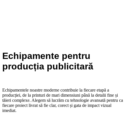
Servicii
Vezi servicii
Print UV
Portofoliu
Echipamente
Despre noi
Efect Grup
Contact
Echipamente pentru
producția publicitară
Echipamentele noastre moderne contribuie la fiecare etapă a
producției, de la printuri de mari dimensiuni până la detalii fine și
tăieri complexe. Alegem să lucrăm cu tehnologie avansată pentru ca
fiecare proiect livrat să fie clar, corect și gata de impact vizual
imediat.