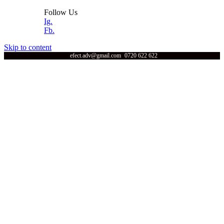
Follow Us
Ig.
Fb.
Skip to content
efect.adv@gmail.com
0720 622 622
Efect
Acasa
Servicii
Print UV
Portofoliu
Echipamente
Despre noi
Efect Grup
Contact
Acasa