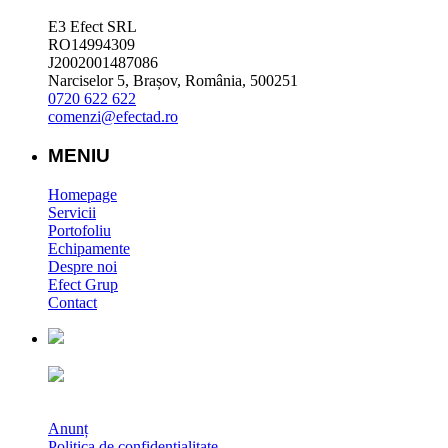
E3 Efect SRL
RO14994309
J2002001487086
Narciselor 5, Brașov, România, 500251
0720 622 622
comenzi@efectad.ro
MENIU
Homepage
Servicii
Portofoliu
Echipamente
Despre noi
Efect Grup
Contact
Anunț
Politica de confidentialitate