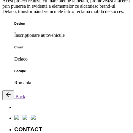
Acest proiect realizat cu mare atenție la detalii, promoveaza afacerea
prin punerea in evidență a elementelor ce alcatuiesc brand-ul
Delaco, transformând vehiculele într-o reclamă mobilă de succes.
Design
Înscripționare autovehicule
Client
Delaco
Locație
România
Back
CONTACT