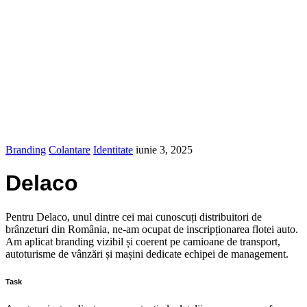
Servicii
Vezi servicii
Print UV
Portofoliu
Echipamente
Despre noi
Efect Grup
Contact
Branding
Colantare
Identitate
iunie 3, 2025
Delaco
Pentru Delaco, unul dintre cei mai cunoscuți distribuitori de
brânzeturi din România, ne-am ocupat de inscripționarea flotei auto.
Am aplicat branding vizibil și coerent pe camioane de transport,
autoturisme de vânzări și mașini dedicate echipei de management.
Task