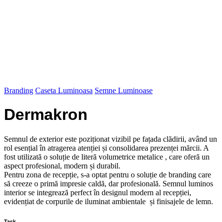
Servicii
Vezi servicii
Print UV
Portofoliu
Echipamente
Despre noi
Efect Grup
Contact
Branding
Caseta Luminoasa
Semne Luminoase
Dermakron
Semnul de exterior este poziționat vizibil pe fațada clădirii, având un
rol esențial în atragerea atenției și consolidarea prezenței mărcii. A
fost utilizată o soluție de literă volumetrice metalice , care oferă un
aspect profesional, modern și durabil.
Pentru zona de recepție, s-a optat pentru o soluție de branding care
să creeze o primă impresie caldă, dar profesională. Semnul luminos
interior se integrează perfect în designul modern al recepției,
evidențiat de corpurile de iluminat ambientale și finisajele de lemn.
Task