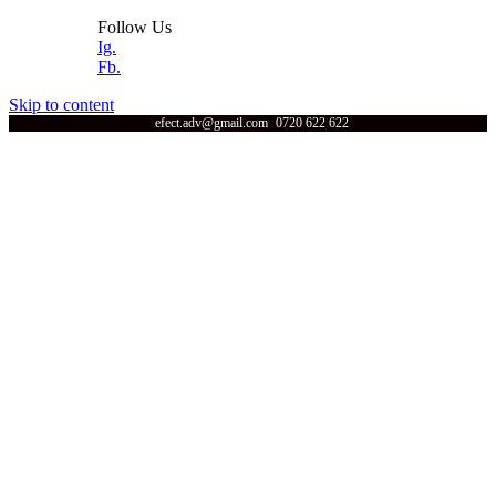
Follow Us
Ig.
Fb.
Skip to content
efect.adv@gmail.com
0720 622 622
Efect
Acasa
Servicii
Print UV
Portofoliu
Echipamente
Despre noi
Efect Grup
Contact
Acasa